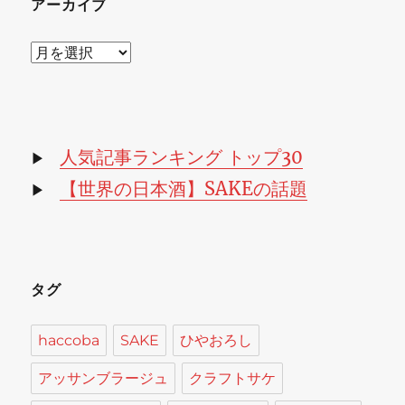
アーカイブ
ア
ー
カ
イ
ブ
人気記事ランキング トップ30
▶
【世界の日本酒】SAKEの話題
▶
タグ
haccoba
SAKE
ひやおろし
アッサンブラージュ
クラフトサケ