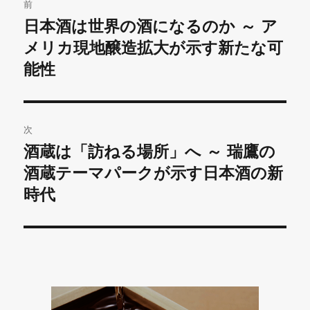
前
稿
日本酒は世界の酒になるのか ～ ア
前
の
メリカ現地醸造拡大が示す新たな可
ナ
投
能性
ビ
稿:
ゲ
次
ー
酒蔵は「訪ねる場所」へ ～ 瑞鷹の
次
シ
の
酒蔵テーマパークが示す日本酒の新
投
ョ
時代
稿:
ン