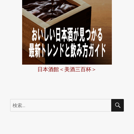
日本酒館＜美酒三百杯＞
検
検
索
索: