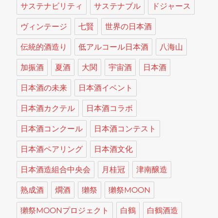
サステナビリティ
サステナブル
ドジャース
ヴィンテージ
七賢
世界の日本酒
伝統的酒造り
低アルコール日本酒
八海山
加振酒
夏酒
大関
宇宙酒
日本酒
日本酒の未来
日本酒イベント
日本酒カクテル
日本酒コラボ
日本酒コンクール
日本酒コンテスト
日本酒ペアリング
日本酒文化
日本酒造組合中央会
月桂冠
津南醸造
熟成酒
燗酒
獺祭
獺祭MOON
獺祭MOONプロジェクト
白鶴
白鶴酒造