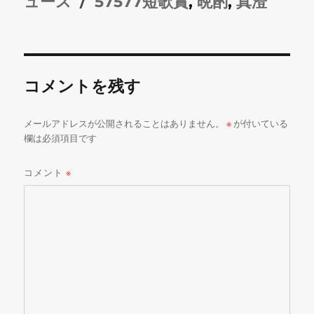
稿
タ
稿
テ
ュース
57577短歌賞
,
晩酌
,
真澄
者
グ
日:
ゴ
リ
ー
コメントを残す
メールアドレスが公開されることはありません。
※
が付いている
欄は必須項目です
コメント
※