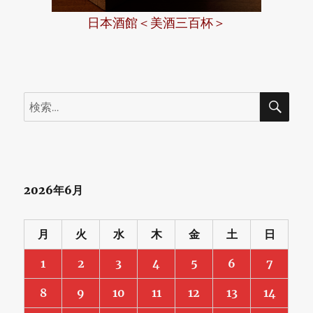
に
日本酒館＜美酒三百杯＞
と
っ
て
検
検
も
索
索:
世
界
大
2026年6月
会
だ
月
火
水
木
金
土
日
～
1
2
3
4
5
6
7
地
8
9
10
11
12
13
14
域