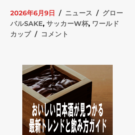
投
カ
タ
2026年6月9日
ニュース
グロー
稿
テ
グ
バルSAKE
,
サッカーW杯
,
ワールド
日:
サ
ゴ
カップ
コメント
ッ
リ
カ
ー
ー
W
杯
は
日
本
酒