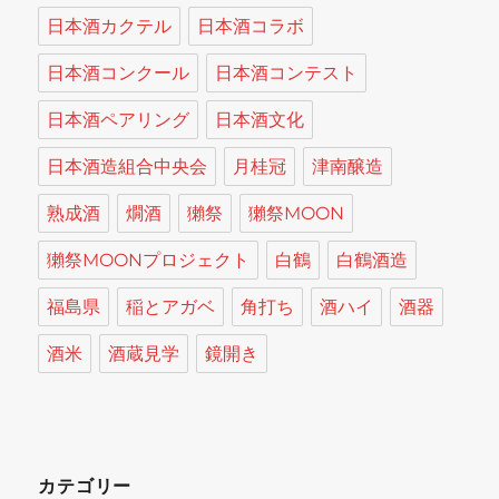
日本酒カクテル
日本酒コラボ
日本酒コンクール
日本酒コンテスト
日本酒ペアリング
日本酒文化
日本酒造組合中央会
月桂冠
津南醸造
熟成酒
燗酒
獺祭
獺祭MOON
獺祭MOONプロジェクト
白鶴
白鶴酒造
福島県
稲とアガベ
角打ち
酒ハイ
酒器
酒米
酒蔵見学
鏡開き
カテゴリー