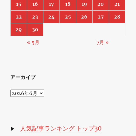
15
16
17
18
19
20
21
酒
か
22
23
24
25
26
27
28
ら
29
30
グ
« 5月
7月 »
ロ
ー
バ
アーカイブ
ル
SAKE
ア
へ
ー
カ
に
イ
ブ
人気記事ランキング トップ30
▶