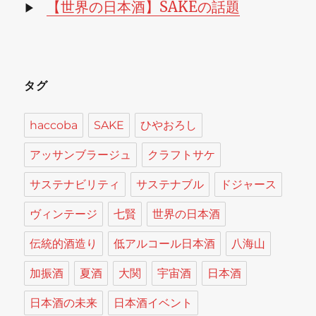
【世界の日本酒】SAKEの話題
▶
タグ
haccoba
SAKE
ひやおろし
アッサンブラージュ
クラフトサケ
サステナビリティ
サステナブル
ドジャース
ヴィンテージ
七賢
世界の日本酒
伝統的酒造り
低アルコール日本酒
八海山
加振酒
夏酒
大関
宇宙酒
日本酒
日本酒の未来
日本酒イベント