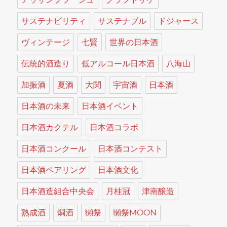
サステナビリティ
サステナブル
ドジャース
ヴィンテージ
七賢
世界の日本酒
伝統的酒造り
低アルコール日本酒
八海山
加振酒
夏酒
大関
宇宙酒
日本酒
日本酒の未来
日本酒イベント
日本酒カクテル
日本酒コラボ
日本酒コンクール
日本酒コンテスト
日本酒ペアリング
日本酒文化
日本酒造組合中央会
月桂冠
津南醸造
熟成酒
燗酒
獺祭
獺祭MOON