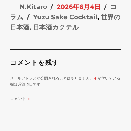
投
投
カ
N.Kitaro
2026年6月4日
コ
稿
タ
稿
テ
ラム
Yuzu Sake Cocktail
,
世界の
者
グ
日:
ゴ
日本酒
,
日本酒カクテル
リ
ー
コメントを残す
メールアドレスが公開されることはありません。
※
が付いている
欄は必須項目です
コメント
※