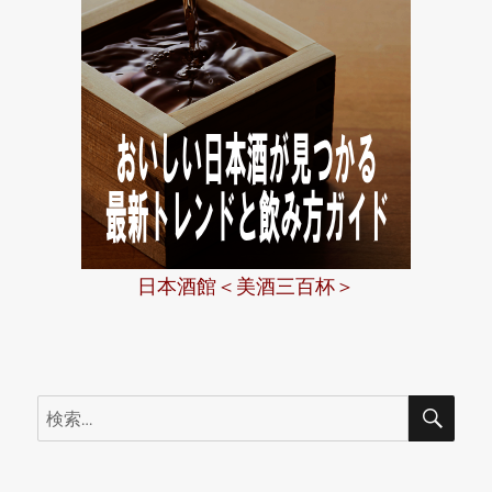
日本酒館＜美酒三百杯＞
検
検
索
索: