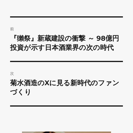
投
前
稿
『獺祭』新蔵建設の衝撃 ～ 98億円
前
の
投資が示す日本酒業界の次の時代
ナ
投
ビ
稿:
ゲ
次
菊水酒造のXに見る新時代のファン
次
ー
の
づくり
シ
投
稿:
ョ
ン