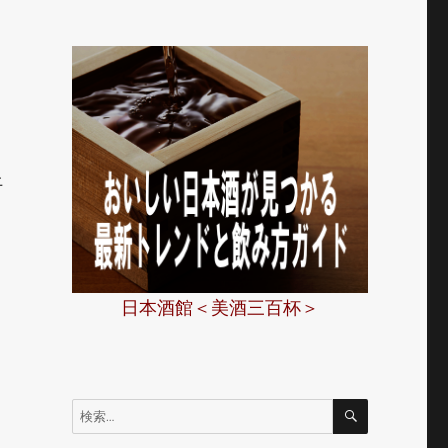
上
て
日本酒館＜美酒三百杯＞
検
検
索
索: