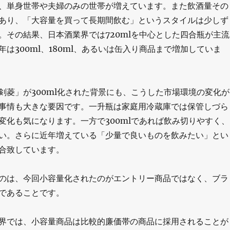
、単身世帯や夫婦のみの世帯が増えています。また飲酒量その
あり、「大容量を買って長期間飲む」というスタイルは少しず
。その結果、日本酒業界では720mlを中心とした四合瓶が主流
は300ml、180ml、あるいは缶入り商品まで増加していま
剣菱」が300ml化された背景にも、こうした市場環境の変化が
事情も大きな要因です。一升瓶は家庭用冷蔵庫では保管しづら
変化も気になります。一方で300mlであれば飲み切りやすく、
い。さらに近年増えている「少量で良いものを飲みたい」とい
合致しています。
のは、今回小容量化されたのがエントリー商品ではなく、ブラ
であることです。
界では、小容量商品は比較的廉価帯の商品に採用されることが