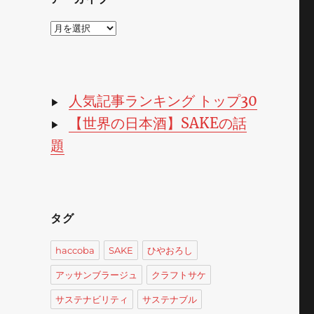
ア
ー
カ
イ
ブ
人気記事ランキング トップ30
▶
【世界の日本酒】SAKEの話
▶
題
タグ
haccoba
SAKE
ひやおろし
アッサンブラージュ
クラフトサケ
サステナビリティ
サステナブル