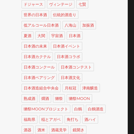
ドジャース
ヴィンテージ
七賢
世界の日本酒
伝統的酒造り
低アルコール日本酒
八海山
加振酒
夏酒
大関
宇宙酒
日本酒
日本酒の未来
日本酒イベント
日本酒カクテル
日本酒コラボ
日本酒コンクール
日本酒コンテスト
日本酒ペアリング
日本酒文化
日本酒造組合中央会
月桂冠
津南醸造
熟成酒
燗酒
獺祭
獺祭MOON
獺祭MOONプロジェクト
白鶴
白鶴酒造
福島県
稲とアガベ
角打ち
酒ハイ
酒器
酒米
酒蔵見学
鏡開き