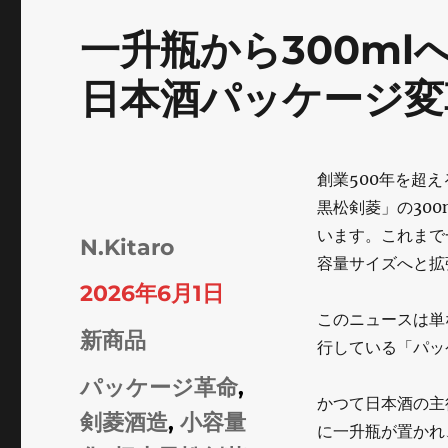
一升瓶から300ml
日本酒パッケージ変
創業500年を超え
黒松剣菱」の30
います。これまで
投
N.Kitaro
容量サイズへと拡
稿
投
2026年6月1日
者
このニュースは単
稿
カ
新商品
行している「パッ
日:
テ
タ
パッケージ革命
,
かつて日本酒の主
ゴ
グ
剣菱酒造
,
小容量
に一升瓶が置かれ
リ