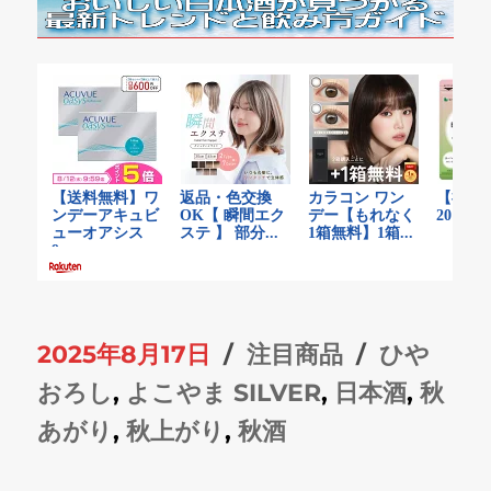
投
カ
タ
2025年8月17日
注目商品
ひや
稿
テ
グ
おろし
,
よこやま SILVER
,
日本酒
,
秋
日:
ゴ
あがり
,
秋上がり
,
秋酒
リ