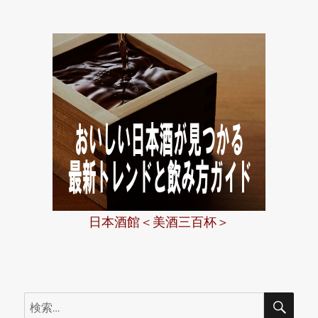
ー
日本酒館＜美酒三百杯＞
検
検
索