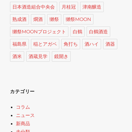
日本酒造組合中央会
月桂冠
津南醸造
熟成酒
燗酒
獺祭
獺祭MOON
獺祭MOONプロジェクト
白鶴
白鶴酒造
福島県
稲とアガベ
角打ち
酒ハイ
酒器
酒米
酒蔵見学
鏡開き
カテゴリー
コラム
ニュース
新商品
未分類