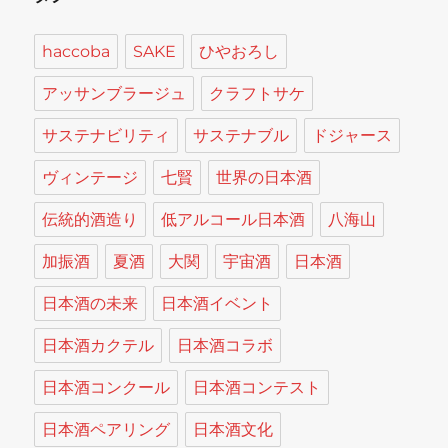
haccoba
SAKE
ひやおろし
アッサンブラージュ
クラフトサケ
サステナビリティ
サステナブル
ドジャース
ヴィンテージ
七賢
世界の日本酒
伝統的酒造り
低アルコール日本酒
八海山
加振酒
夏酒
大関
宇宙酒
日本酒
日本酒の未来
日本酒イベント
日本酒カクテル
日本酒コラボ
日本酒コンクール
日本酒コンテスト
日本酒ペアリング
日本酒文化