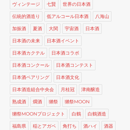
ヴィンテージ
七賢
世界の日本酒
伝統的酒造り
低アルコール日本酒
八海山
加振酒
夏酒
大関
宇宙酒
日本酒
日本酒の未来
日本酒イベント
日本酒カクテル
日本酒コラボ
日本酒コンクール
日本酒コンテスト
日本酒ペアリング
日本酒文化
日本酒造組合中央会
月桂冠
津南醸造
熟成酒
燗酒
獺祭
獺祭MOON
獺祭MOONプロジェクト
白鶴
白鶴酒造
福島県
稲とアガベ
角打ち
酒ハイ
酒器