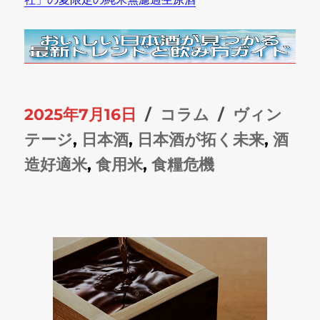
投
カ
タ
2025年7月16日
コラム
ヴィン
稿
テ
グ
テージ
,
日本酒
,
日本酒が拓く未来
,
酒
日:
ゴ
造好適米
,
食用米
,
食糧危機
リ
ー