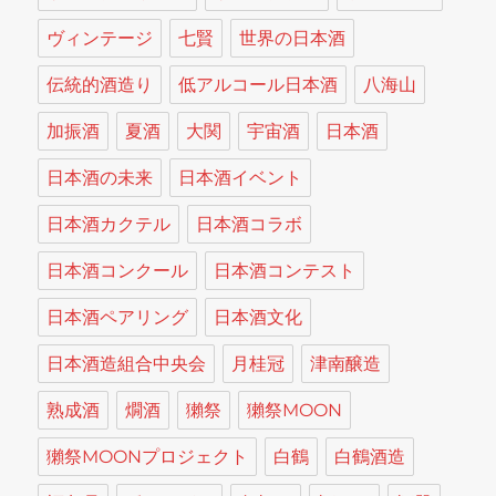
ヴィンテージ
七賢
世界の日本酒
伝統的酒造り
低アルコール日本酒
八海山
加振酒
夏酒
大関
宇宙酒
日本酒
日本酒の未来
日本酒イベント
日本酒カクテル
日本酒コラボ
日本酒コンクール
日本酒コンテスト
日本酒ペアリング
日本酒文化
日本酒造組合中央会
月桂冠
津南醸造
熟成酒
燗酒
獺祭
獺祭MOON
獺祭MOONプロジェクト
白鶴
白鶴酒造