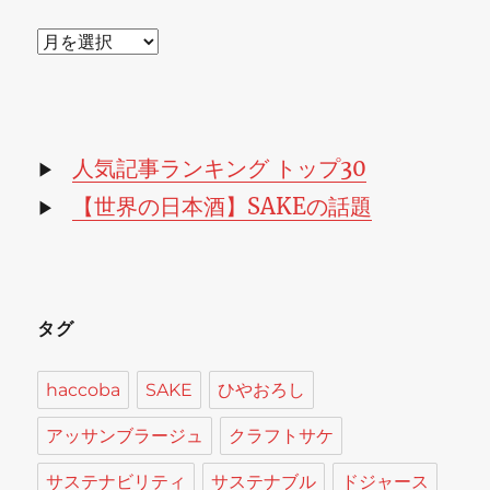
ア
ー
カ
イ
ブ
人気記事ランキング トップ30
▶
【世界の日本酒】SAKEの話題
▶
タグ
haccoba
SAKE
ひやおろし
アッサンブラージュ
クラフトサケ
サステナビリティ
サステナブル
ドジャース