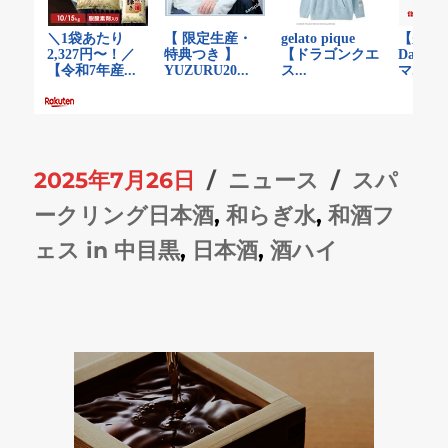
投
カ
タ
2025年7月26日
ニュース
スパ
稿
テ
グ
ークリング日本酒
,
和らぎ水
,
和酒フ
日:
ゴ
ェス in 中目黒
,
日本酒
,
酒ハイ
リ
ー