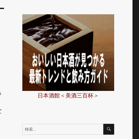
事
ラ
日本酒館＜美酒三百杯＞
こ
て
検
検
索
索: