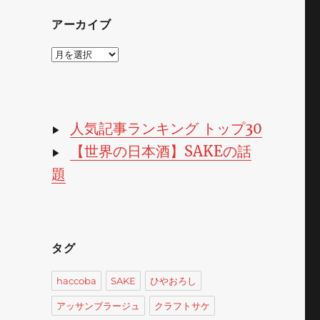
アーカイブ
ア
ー
」
カ
イ
ブ
人気記事ランキング トップ30
▶
【世界の日本酒】SAKEの話
▶
題
タグ
haccoba
SAKE
ひやおろし
アッサンブラージュ
クラフトサケ