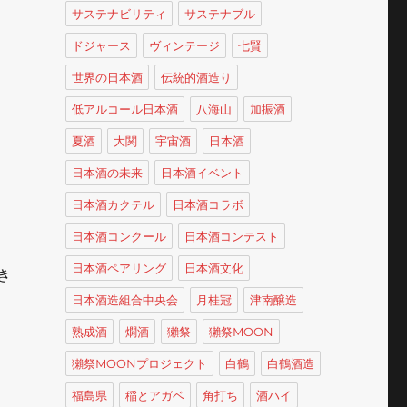
サステナビリティ
サステナブル
ドジャース
ヴィンテージ
七賢
世界の日本酒
伝統的酒造り
低アルコール日本酒
八海山
加振酒
夏酒
大関
宇宙酒
日本酒
日本酒の未来
日本酒イベント
日本酒カクテル
日本酒コラボ
日本酒コンクール
日本酒コンテスト
日本酒ペアリング
日本酒文化
き
日本酒造組合中央会
月桂冠
津南醸造
熟成酒
燗酒
獺祭
獺祭MOON
獺祭MOONプロジェクト
白鶴
白鶴酒造
福島県
稲とアガベ
角打ち
酒ハイ