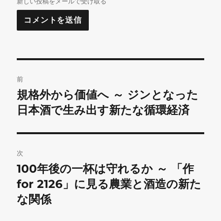
新しい投稿をメールで受け取る
投
前
稿
規格外から価値へ ～ ジンとなった
前
の
日本酒で生み出す新たな循環経済
ナ
投
ビ
稿:
ゲ
次
100年後の一杯は守れるか ～ 「作
次
ー
の
for 2126」に見る農業と酒造の新た
シ
投
な関係
稿:
ョ