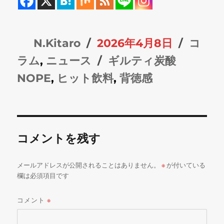
投
投
カ
N.Kitaro
2026年4月8日
コ
稿
稿
タ
テ
ラム
,
ニュース
ギルティ炭酸
者
日:
グ
ゴ
NOPE
,
ヒット飲料
,
背徳感
リ
ー
コメントを残す
メールアドレスが公開されることはありません。
※
が付いている
欄は必須項目です
コメント
※