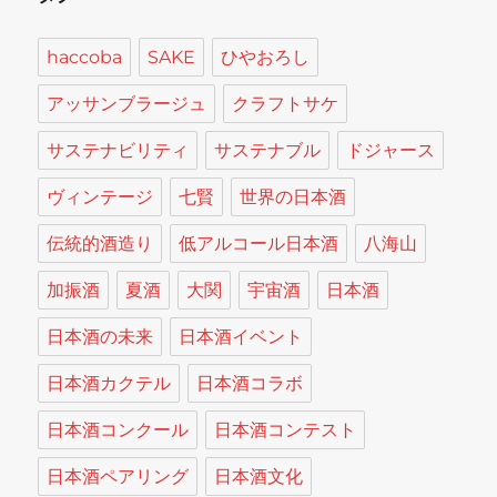
haccoba
SAKE
ひやおろし
アッサンブラージュ
クラフトサケ
サステナビリティ
サステナブル
ドジャース
ヴィンテージ
七賢
世界の日本酒
伝統的酒造り
低アルコール日本酒
八海山
加振酒
夏酒
大関
宇宙酒
日本酒
日本酒の未来
日本酒イベント
日本酒カクテル
日本酒コラボ
日本酒コンクール
日本酒コンテスト
日本酒ペアリング
日本酒文化