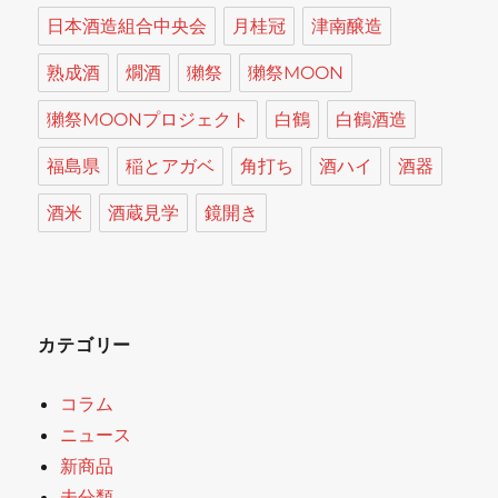
日本酒造組合中央会
月桂冠
津南醸造
熟成酒
燗酒
獺祭
獺祭MOON
獺祭MOONプロジェクト
白鶴
白鶴酒造
福島県
稲とアガベ
角打ち
酒ハイ
酒器
酒米
酒蔵見学
鏡開き
カテゴリー
コラム
ニュース
新商品
未分類