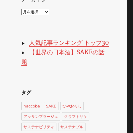
ア
ー
カ
イ
ブ
人気記事ランキング トップ30
▶
【世界の日本酒】SAKEの話
▶
題
タグ
haccoba
SAKE
ひやおろし
アッサンブラージュ
クラフトサケ
サステナビリティ
サステナブル