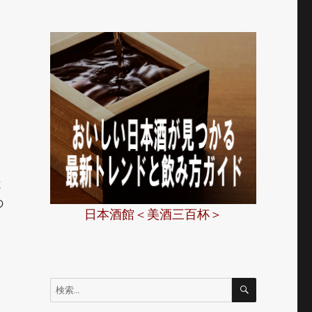
と
の
日本酒館＜美酒三百杯＞
検
検
索
索: