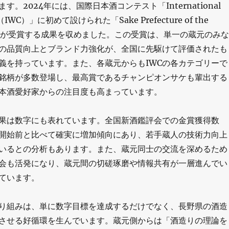
。2024年には、国際日本酒コンテスト「International
ge（IWC）」に初めて設けられた「Sake Prefecture of the
野県が受賞する成果を収めました。この受賞は、単一の蔵元のみな
の品質向上とブランド力強化が、全国に先駆けて評価されたも
義を持っています。また、各蔵元からもIWCの各カテゴリーで
銘柄が多数登場し、最高賞であるチャンピオンサケも輩出する
本酒愛好家からの注目度も高まっています。
果は数字にも表れています。全国新酒鑑評会での金賞獲得数
開始前と比べて確実に増加傾向にあり、若手蔵人の技術力向上
いるとの分析もあります。また、蔵元同士の交流を深めるため
会も活発になり、蔵元間の切磋琢磨や情報共有が一層進んでい
ています。
り組みは、単に数字目標を達成するだけでなく、長野県の酒造
させる好循環を生んでいます。蔵元側からは「酒造りの理論を