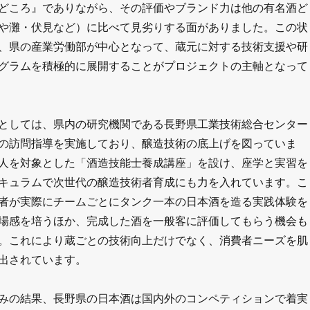
どころ』でありながら、その評価やブランド力は他の有名酒ど
や灘・伏見など）に比べて見劣りする面がありました。この状
、県の産業労働部が中心となって、蔵元に対する技術支援や研
グラムを積極的に展開することがプロジェクトの主軸となって
としては、県内の研究機関である長野県工業技術総合センター
の訪問指導を実施しており、醸造技術の底上げを図っていま
人を対象とした「酒造技能士養成講座」を設け、座学と実習を
キュラムで次世代の醸造技術者育成にも力を入れています。こ
者が実際にチームごとにタンク一本の日本酒を造る実践体験を
場感を培うほか、完成した酒を一般客に評価してもらう機会も
。これにより蔵ごとの技術向上だけでなく、消費者ニーズを肌
出されています。
みの結果、長野県の日本酒は国内外のコンペティションで着実