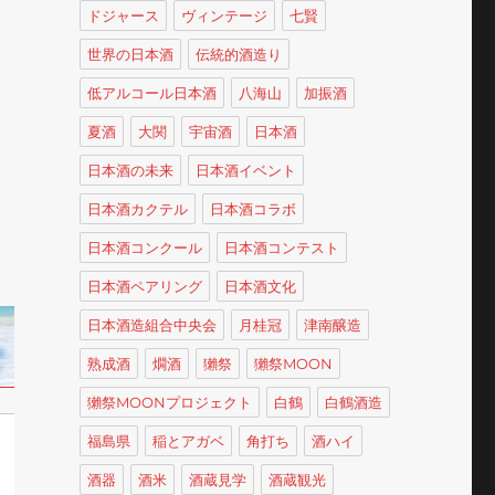
ドジャース
ヴィンテージ
七賢
世界の日本酒
伝統的酒造り
低アルコール日本酒
八海山
加振酒
夏酒
大関
宇宙酒
日本酒
日本酒の未来
日本酒イベント
日本酒カクテル
日本酒コラボ
日本酒コンクール
日本酒コンテスト
日本酒ペアリング
日本酒文化
日本酒造組合中央会
月桂冠
津南醸造
熟成酒
燗酒
獺祭
獺祭MOON
獺祭MOONプロジェクト
白鶴
白鶴酒造
福島県
稲とアガベ
角打ち
酒ハイ
酒器
酒米
酒蔵見学
酒蔵観光