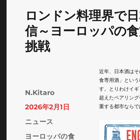
ロンドン料理界で日
信～ヨーロッパの食
挑戦
近年、日本酒はそ
食専用酒」という
す。とりわけイギ
投
N.Kitaro
超えたペアリング
稿
投
2026年2月1日
重する都市ならで
者
稿
カ
ニュース
日:
テ
タ
ヨーロッパの食