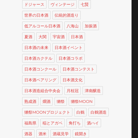
ドジャース
ヴィンテージ
七賢
世界の日本酒
伝統的酒造り
低アルコール日本酒
八海山
加振酒
夏酒
大関
宇宙酒
日本酒
日本酒の未来
日本酒イベント
日本酒カクテル
日本酒コラボ
日本酒コンクール
日本酒コンテスト
日本酒ペアリング
日本酒文化
日本酒造組合中央会
月桂冠
津南醸造
熟成酒
燗酒
獺祭
獺祭MOON
獺祭MOONプロジェクト
白鶴
白鶴酒造
福島県
稲とアガベ
角打ち
酒ハイ
酒器
酒米
酒蔵見学
鏡開き