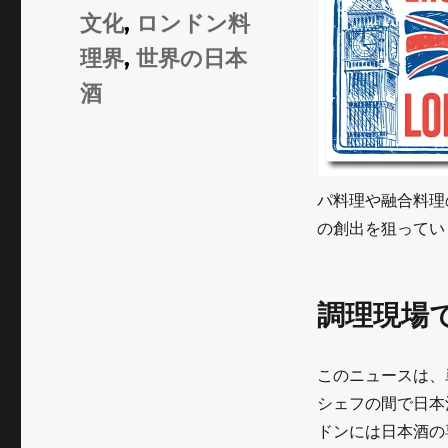
ゴ
グ
文化
,
ロンドン料
リ
理界
,
世界の日本
ー
酒
パ料理や融合料理
の創出を狙ってい
調理現場
このニュースは、
シェフの間で日本
ドンには日本酒の