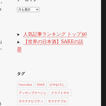
い
タ
ア
ー
カ
イ
ブ
人気記事ランキング トップ30
▶
【世界の日本酒】SAKEの話
i
▶
題
い
タグ
haccoba
SAKE
ひやおろし
アッサンブラージュ
クラフトサケ
サステナビリティ
サステナブル
録