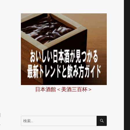
日本酒館＜美酒三百杯＞
月
検
検
索
現
索: