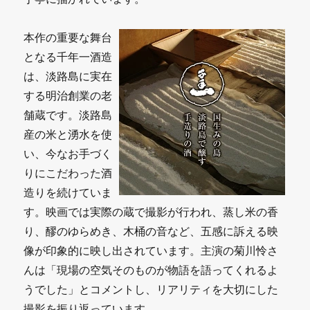
本作の重要な舞台
となる千年一酒造
は、淡路島に実在
する明治創業の老
舗蔵です。淡路島
産の米と湧水を使
い、今なお手づく
りにこだわった酒
造りを続けていま
す。映画では実際の蔵で撮影が行われ、蒸し米の香
り、醪のゆらめき、木桶の音など、五感に訴える映
像が印象的に映し出されています。主演の菊川怜さ
んは「現場の空気そのものが物語を語ってくれるよ
うでした」とコメントし、リアリティを大切にした
撮影を振り返っています。