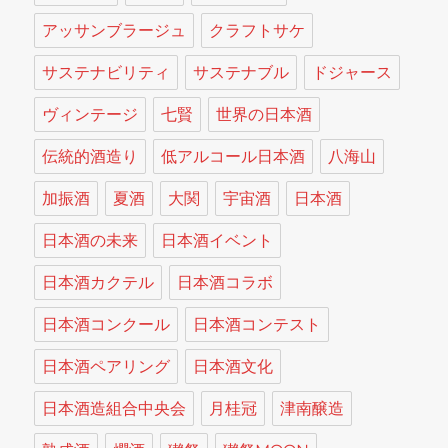
アッサンブラージュ
クラフトサケ
サステナビリティ
サステナブル
ドジャース
ヴィンテージ
七賢
世界の日本酒
伝統的酒造り
低アルコール日本酒
八海山
加振酒
夏酒
大関
宇宙酒
日本酒
日本酒の未来
日本酒イベント
日本酒カクテル
日本酒コラボ
日本酒コンクール
日本酒コンテスト
日本酒ペアリング
日本酒文化
日本酒造組合中央会
月桂冠
津南醸造