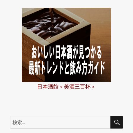
日本酒館＜美酒三百杯＞
検
検
索
索: