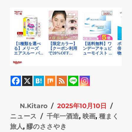
投
投
カ
N.Kitaro
2025年10月10日
稿
タ
稿
テ
ニュース
千年一酒造
,
映画
,
種まく
者
グ
日:
ゴ
旅人
,
醪のささやき