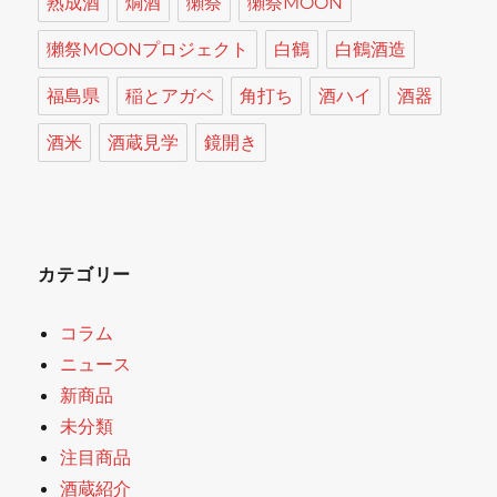
熟成酒
燗酒
獺祭
獺祭MOON
獺祭MOONプロジェクト
白鶴
白鶴酒造
福島県
稲とアガベ
角打ち
酒ハイ
酒器
酒米
酒蔵見学
鏡開き
カテゴリー
コラム
ニュース
新商品
未分類
注目商品
酒蔵紹介