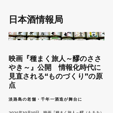
日本酒情報局
映画『種まく旅人～醪のささ
やき～』公開 情報化時代に
見直される“ものづくり”の原
点
淡路島の老舗・千年一酒造が舞台に
2025年10月10日、映画『種まく旅人～醪（もろみ）