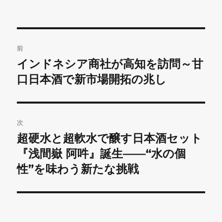
リ
ー
投
前
稿
インドネシア商社が高知を訪問～甘
前
の
口日本酒で新市場開拓の兆し
ナ
投
ビ
稿:
ゲ
次
超硬水と超軟水で醸す日本酒セット
次
ー
の
『浅間嶽 阿吽』誕生——“水の個
シ
投
性”を味わう新たな挑戦
稿:
ョ
ン