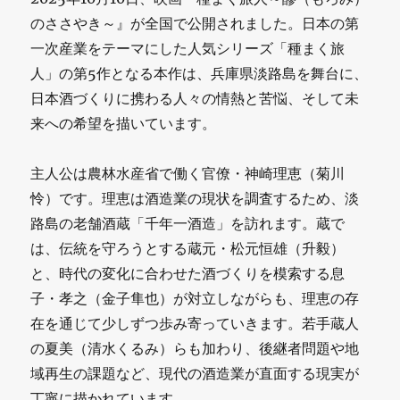
のささやき～』が全国で公開されました。日本の第
一次産業をテーマにした人気シリーズ「種まく旅
人」の第5作となる本作は、兵庫県淡路島を舞台に、
日本酒づくりに携わる人々の情熱と苦悩、そして未
来への希望を描いています。
主人公は農林水産省で働く官僚・神崎理恵（菊川
怜）です。理恵は酒造業の現状を調査するため、淡
路島の老舗酒蔵「千年一酒造」を訪れます。蔵で
は、伝統を守ろうとする蔵元・松元恒雄（升毅）
と、時代の変化に合わせた酒づくりを模索する息
子・孝之（金子隼也）が対立しながらも、理恵の存
在を通じて少しずつ歩み寄っていきます。若手蔵人
の夏美（清水くるみ）らも加わり、後継者問題や地
域再生の課題など、現代の酒造業が直面する現実が
丁寧に描かれています。