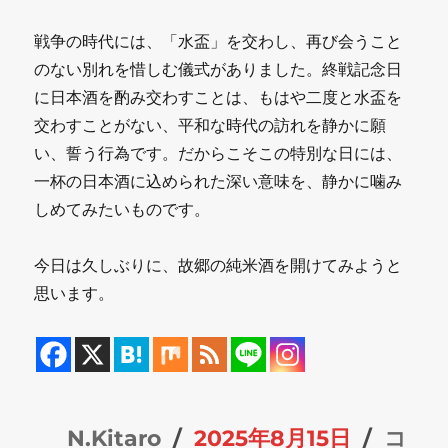
戦争の時代には、「水盃」を交わし、再び会うこと
のない別れを惜しむ儀式がありました。終戦記念日
に日本酒を酌み交わすことは、もはや二度と水盃を
交わすことがない、平和な時代の訪れを静かに願
い、誓う行為です。だからこそこの特別な日には、
一杯の日本酒に込められた深い意味を、静かに噛み
しめてみたいものです。
今日は久しぶりに、故郷の純米酒を開けてみようと
思います。
投
投
カ
N.Kitaro
2025年8月15日
コ