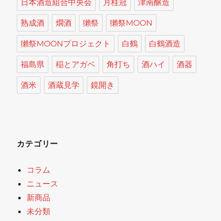
日本酒造組合中央会
月桂冠
津南醸造
熟成酒
燗酒
獺祭
獺祭MOON
獺祭MOONプロジェクト
白鶴
白鶴酒造
福島県
稲とアガベ
角打ち
酒ハイ
酒器
酒米
酒蔵見学
鏡開き
カテゴリー
コラム
ニュース
新商品
未分類