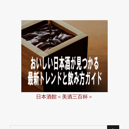
ン
日本酒館＜美酒三百杯＞
検
検