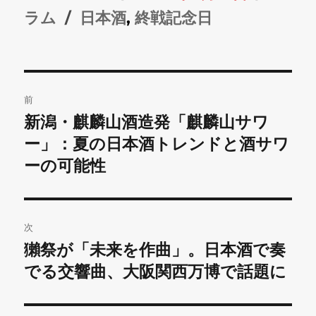
稿
タ
稿
テ
ラム
日本酒
,
終戦記念日
者
グ
日:
ゴ
リ
投
ー
前
稿
新潟・麒麟山酒造発「麒麟山サワ
前
の
ー」：夏の日本酒トレンドと酒サワ
ナ
投
ーの可能性
ビ
稿:
ゲ
次
ー
獺祭が「未来を作曲」。日本酒で奏
次
シ
の
でる交響曲、大阪関西万博で話題に
投
ョ
稿: