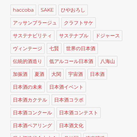
haccoba
SAKE
ひやおろし
アッサンブラージュ
クラフトサケ
サステナビリティ
サステナブル
ドジャース
ヴィンテージ
七賢
世界の日本酒
伝統的酒造り
低アルコール日本酒
八海山
加振酒
夏酒
大関
宇宙酒
日本酒
日本酒の未来
日本酒イベント
日本酒カクテル
日本酒コラボ
日本酒コンクール
日本酒コンテスト
日本酒ペアリング
日本酒文化