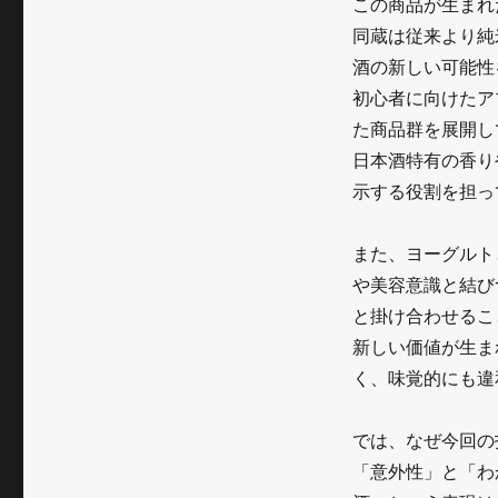
この商品が生まれ
ヨ
同蔵は従来より純
ー
酒の新しい可能性
グ
初心者に向けたア
た商品群を展開し
ル
日本酒特有の香り
ト
示する役割を担っ
比
率
また、ヨーグルト
や美容意識と結び
50％
と掛け合わせるこ
の
新しい価値が生ま
日
く、味覚的にも違
本
では、なぜ今回の
酒
「意外性」と「わ
に