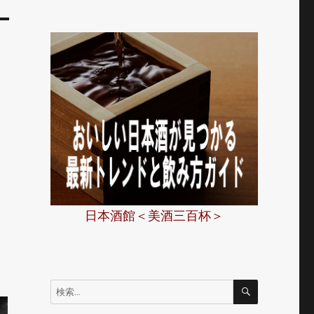
日本酒館＜美酒三百杯＞
検
検
索
索: