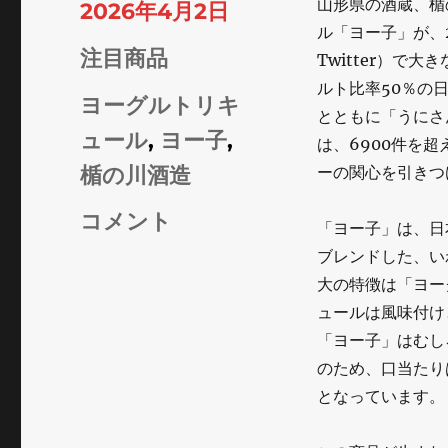
山形県の酒蔵、楯
投
2026年4月2日
ル「ヨー子」が、2
稿
カ
注目商品
Twitter）で
日:
ルト比率50％の
テ
タ
ヨーグルトリキ
とともに「うにさ
ゴ
グ
ュール
,
ヨー子
,
は、6900件を
リ
楯の川酒造
ーの関心を引きつ
ー
バ
コメント
「ヨー子」は、日
ズ
ブレンドした、い
大の特徴は「ヨー
る
ュールは風味付け
『ヨ
「ヨー子」はむし
ー
のため、口当たり
子』
となっています。
～