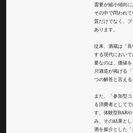
～
需要が縮小傾向に
楯
その中で問われて
の
質だけでなく、ブ
あります。
川
酒
従来、酒蔵は「良
造
する現代において
が
要なのは、価値を
川酒造が掲げる「
描
つの解答と言える
く
ラ
また、「参加型コ
イ
る消費者としてで
す。体験型BAR
フ
み、その結果とし
ス
酒を媒介とした「