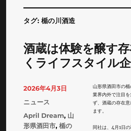
タグ:
楯の川酒造
酒蔵は体験を醸す存
くライフスタイル企
山形県酒田市の楯
投
2026年4月3日
業界内外で注目を
稿
カ
ニュース
ず、酒蔵の存在意
日:
ます。
テ
タ
April Dream
,
山
ゴ
グ
形県酒田市
,
楯の
同社は、4月1日の取