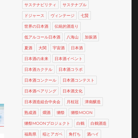
サステナビリティ
サステナブル
ドジャース
ヴィンテージ
七賢
世界の日本酒
伝統的酒造り
低アルコール日本酒
八海山
加振酒
夏酒
大関
宇宙酒
日本酒
日本酒の未来
日本酒イベント
日本酒カクテル
日本酒コラボ
日本酒コンクール
日本酒コンテスト
日本酒ペアリング
日本酒文化
日本酒造組合中央会
月桂冠
津南醸造
熟成酒
燗酒
獺祭
獺祭MOON
獺祭MOONプロジェクト
白鶴
白鶴酒造
福島県
稲とアガベ
角打ち
酒ハイ