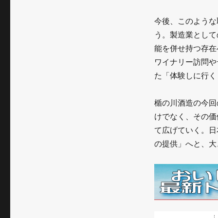
タ
イ
今後、このような
う。製造業として
ル
能を併せ持つ存在
企
ワイナリー訪問や
業
た「体験しに行く
へ
楯の川酒造の今回
の
けでなく、その価
転
て広げていく。日
換
の提供」へと、大
ビ
ジ
ョ
ン