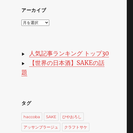
アーカイブ
ア
ー
カ
イ
ブ
人気記事ランキング トップ30
▶
【世界の日本酒】SAKEの話
▶
題
タグ
haccoba
SAKE
ひやおろし
アッサンブラージュ
クラフトサケ