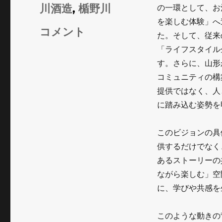
リ
川酒造
,
楯野川
の一環として、お
ー
を楽しむ体験」へ
酒
コメント
た。そして、従来
蔵
「ライフスタイル
す。さらに、山形
は
コミュニティの構
体
提供ではなく、人
験
に踏み込む姿勢を
を
このビジョンの具
醸
供するだけでなく
す
あるストーリーの
存
ながら楽しむ」空
在
に、学びや共感を
へ
このような動きの