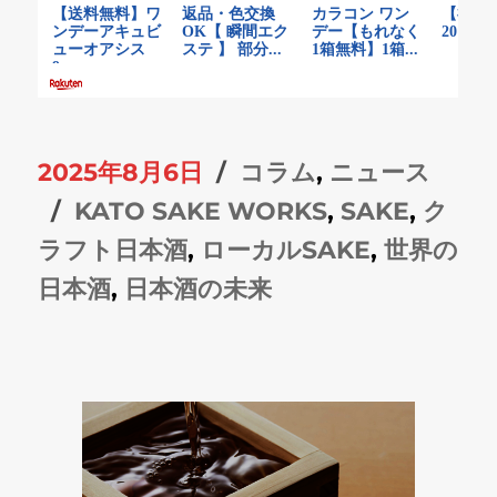
投
カ
2025年8月6日
コラム
,
ニュース
稿
タ
テ
KATO SAKE WORKS
,
SAKE
,
ク
日:
グ
ゴ
ラフト日本酒
,
ローカルSAKE
,
世界の
リ
日本酒
,
日本酒の未来
ー