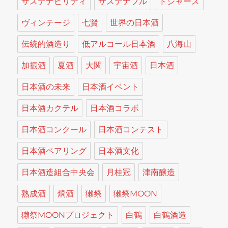
サステナビリティ
サステナブル
ドジャース
ヴィンテージ
七賢
世界の日本酒
伝統的酒造り
低アルコール日本酒
八海山
加振酒
夏酒
大関
宇宙酒
日本酒
日本酒の未来
日本酒イベント
日本酒カクテル
日本酒コラボ
日本酒コンクール
日本酒コンテスト
日本酒ペアリング
日本酒文化
日本酒造組合中央会
月桂冠
津南醸造
熟成酒
燗酒
獺祭
獺祭MOON
獺祭MOONプロジェクト
白鶴
白鶴酒造