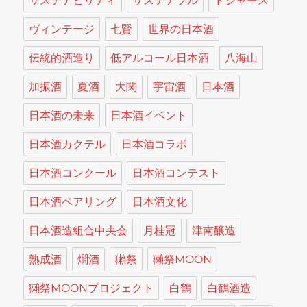
サステナビリティ
サステナブル
ドジャース
ヴィンテージ
七賢
世界の日本酒
伝統的酒造り
低アルコール日本酒
八海山
加振酒
夏酒
大関
宇宙酒
日本酒
日本酒の未来
日本酒イベント
日本酒カクテル
日本酒コラボ
日本酒コンクール
日本酒コンテスト
日本酒ペアリング
日本酒文化
日本酒造組合中央会
月桂冠
津南醸造
熟成酒
燗酒
獺祭
獺祭MOON
獺祭MOONプロジェクト
白鶴
白鶴酒造