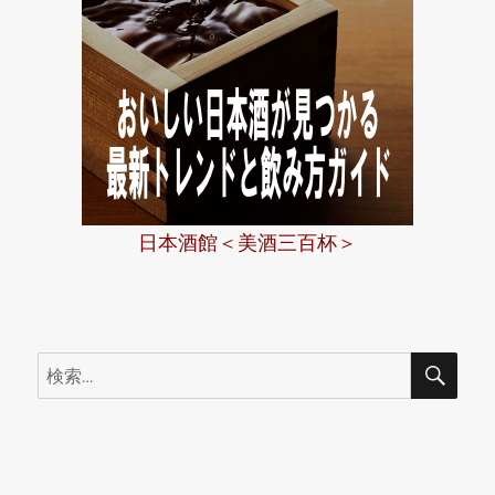
日本酒館＜美酒三百杯＞
検
検
索
索: