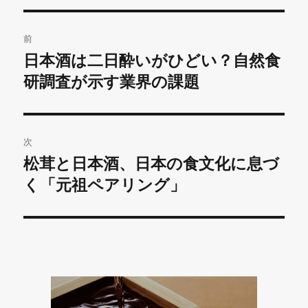
リ
投
ー
前
稿
日本酒は二日酔いがひどい？自然食
前
の
研調査が示す業界の課題
ナ
投
ビ
稿:
ゲ
次
松茸と日本酒、日本の食文化に息づ
次
ー
の
く「元祖ペアリング」
シ
投
稿:
ョ
ン