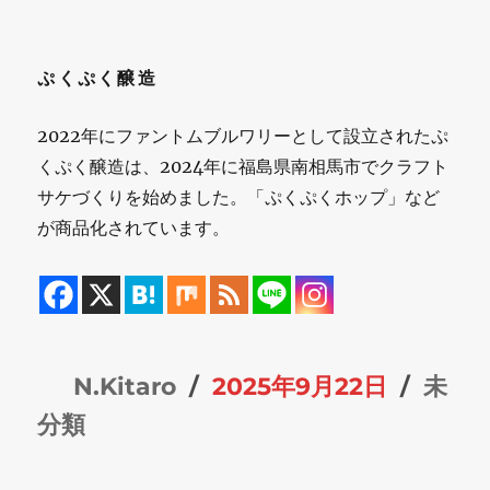
ぷくぷく醸造
2022年にファントムブルワリーとして設立されたぷ
くぷく醸造は、2024年に福島県南相馬市でクラフト
サケづくりを始めました。「ぷくぷくホップ」など
が商品化されています。
投
投
カ
N.Kitaro
2025年9月22日
未
稿
稿
テ
分類
者
日:
ゴ