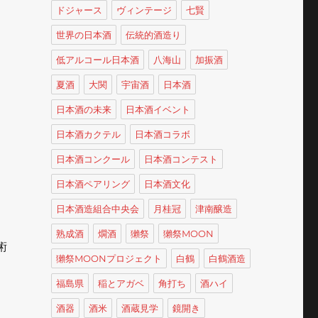
ドジャース
ヴィンテージ
七賢
世界の日本酒
伝統的酒造り
低アルコール日本酒
八海山
加振酒
夏酒
大関
宇宙酒
日本酒
日本酒の未来
日本酒イベント
日本酒カクテル
日本酒コラボ
日本酒コンクール
日本酒コンテスト
日本酒ペアリング
日本酒文化
日本酒造組合中央会
月桂冠
津南醸造
熟成酒
燗酒
獺祭
獺祭MOON
術
獺祭MOONプロジェクト
白鶴
白鶴酒造
福島県
稲とアガベ
角打ち
酒ハイ
酒器
酒米
酒蔵見学
鏡開き