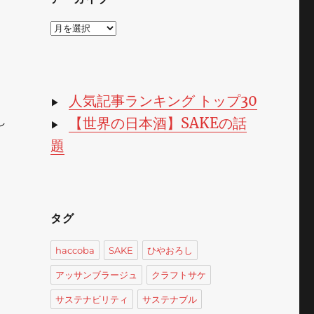
ア
ー
カ
イ
ブ
人気記事ランキング トップ30
▶
し
【世界の日本酒】SAKEの話
▶
題
タグ
haccoba
SAKE
ひやおろし
アッサンブラージュ
クラフトサケ
サステナビリティ
サステナブル