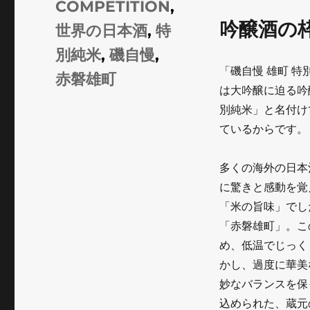
グ
COMPETITION
,
ー
吟醸酒の
世界の日本酒
,
特
別純米
,
磯自慢
,
「磯自慢 雄町 
赤磐雄町
は大吟醸に迫る吟
別純米」と名付け
ているからです。
多くの海外の日本
に驚きと感動を覚
「米の旨味」でし
「赤磐雄町」。こ
め、低温でじっく
かし、過度に華美
妙なバランスを保
込められた、蔵元