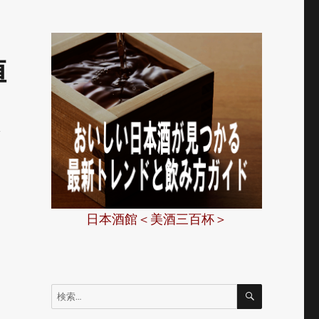
値
n
日本酒館＜美酒三百杯＞
検
検
索
索: