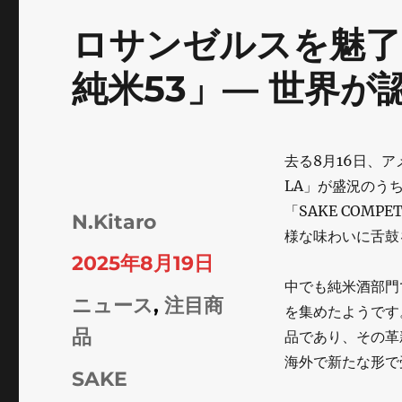
ロサンゼルスを魅了
純米53」— 世界
去る8月16日、アメ
LA」が盛況のう
「SAKE COMP
投
N.Kitaro
様な味わいに舌鼓
稿
投
2025年8月19日
者
中でも純米酒部門
稿
カ
ニュース
,
注目商
を集めたようです
日:
テ
品
品であり、その革
海外で新たな形で
ゴ
タ
SAKE
リ