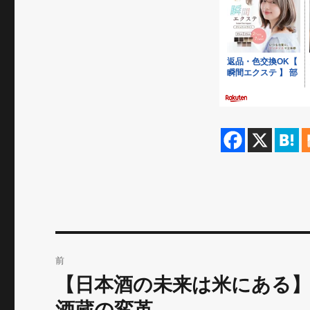
投
前
稿
【日本酒の未来は米にある
前
の
ナ
酒蔵の変革