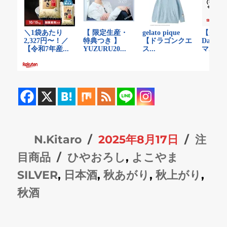
投
投
カ
N.Kitaro
2025年8月17日
注
稿
タ
稿
テ
目商品
ひやおろし
,
よこやま
者
グ
日:
ゴ
SILVER
,
日本酒
,
秋あがり
,
秋上がり
,
リ
秋酒
ー