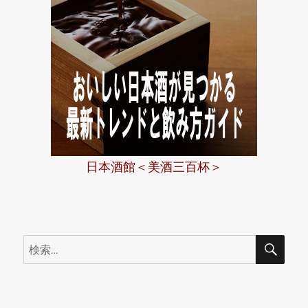
日本酒館＜美酒三百杯＞
検
検
索
索: