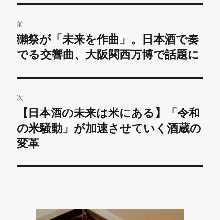
投
前
稿
獺祭が「未来を作曲」。日本酒で奏
前
の
でる交響曲、大阪関西万博で話題に
ナ
投
ビ
稿:
ゲ
次
【日本酒の未来は米にある】「令和
次
ー
の
の米騒動」が加速させていく酒蔵の
シ
投
変革
稿:
ョ
ン