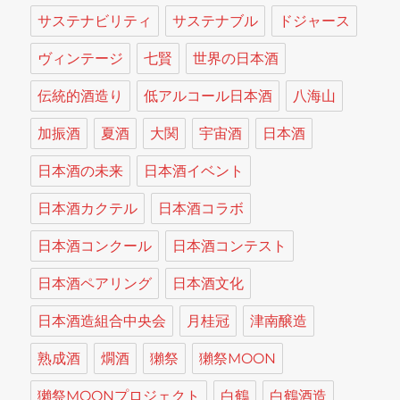
サステナビリティ
サステナブル
ドジャース
ヴィンテージ
七賢
世界の日本酒
伝統的酒造り
低アルコール日本酒
八海山
加振酒
夏酒
大関
宇宙酒
日本酒
日本酒の未来
日本酒イベント
日本酒カクテル
日本酒コラボ
日本酒コンクール
日本酒コンテスト
日本酒ペアリング
日本酒文化
日本酒造組合中央会
月桂冠
津南醸造
熟成酒
燗酒
獺祭
獺祭MOON
獺祭MOONプロジェクト
白鶴
白鶴酒造