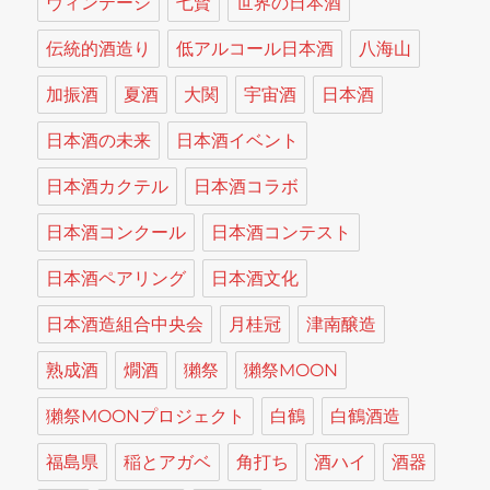
ヴィンテージ
七賢
世界の日本酒
伝統的酒造り
低アルコール日本酒
八海山
加振酒
夏酒
大関
宇宙酒
日本酒
日本酒の未来
日本酒イベント
日本酒カクテル
日本酒コラボ
日本酒コンクール
日本酒コンテスト
日本酒ペアリング
日本酒文化
日本酒造組合中央会
月桂冠
津南醸造
熟成酒
燗酒
獺祭
獺祭MOON
獺祭MOONプロジェクト
白鶴
白鶴酒造
福島県
稲とアガベ
角打ち
酒ハイ
酒器