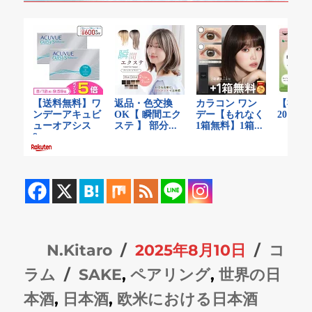
投
投
カ
N.Kitaro
2025年8月10日
コ
稿
タ
稿
テ
ラム
SAKE
,
ペアリング
,
世界の日
者
グ
日:
ゴ
本酒
,
日本酒
,
欧米における日本酒