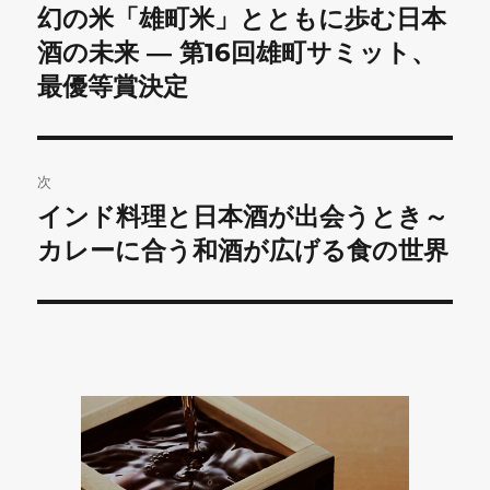
稿
幻の米「雄町米」とともに歩む日本
前
の
酒の未来 ― 第16回雄町サミット、
ナ
投
最優等賞決定
ビ
稿:
ゲ
次
ー
インド料理と日本酒が出会うとき～
次
シ
の
カレーに合う和酒が広げる食の世界
投
ョ
稿:
ン