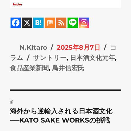
投
投
カ
N.Kitaro
2025年8月7日
コ
稿
タ
稿
テ
ラム
サントリー
,
日本酒文化元年
,
者
グ
日:
ゴ
食品産業新聞
,
鳥井信宏氏
リ
ー
投
前
稿
海外から逆輸入される日本酒文化
前
の
──KATO SAKE WORKSの挑戦
ナ
投