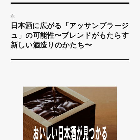
ビ
稿:
ゲ
次
日本酒に広がる「アッサンブラージ
次
ー
の
ュ」の可能性〜ブレンドがもたらす
シ
投
新しい酒造りのかたち〜
稿:
ョ
ン