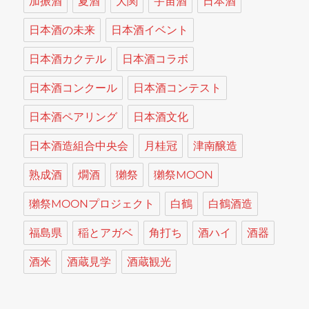
加振酒
夏酒
大関
宇宙酒
日本酒
日本酒の未来
日本酒イベント
日本酒カクテル
日本酒コラボ
日本酒コンクール
日本酒コンテスト
日本酒ペアリング
日本酒文化
日本酒造組合中央会
月桂冠
津南醸造
熟成酒
燗酒
獺祭
獺祭MOON
獺祭MOONプロジェクト
白鶴
白鶴酒造
福島県
稲とアガベ
角打ち
酒ハイ
酒器
酒米
酒蔵見学
酒蔵観光