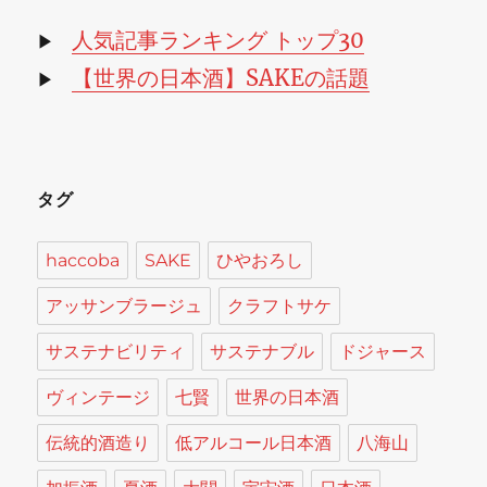
イ
ブ
人気記事ランキング トップ30
▶
【世界の日本酒】SAKEの話題
▶
タグ
haccoba
SAKE
ひやおろし
アッサンブラージュ
クラフトサケ
サステナビリティ
サステナブル
ドジャース
ヴィンテージ
七賢
世界の日本酒
伝統的酒造り
低アルコール日本酒
八海山