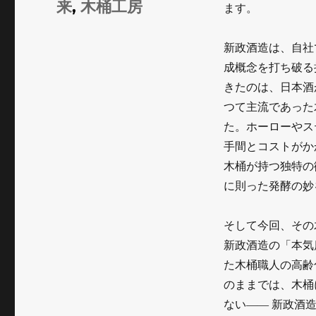
来
,
木桶工房
ます。
ー
新政酒造は、自社
成概念を打ち破る
きたのは、日本酒
つて主流であった
た。ホーローやス
手間とコストがか
木桶が持つ独特の
に則った発酵の妙
そして今回、その
新政酒造の「本気
た木桶職人の高齢
のままでは、木桶
ない―― 新政酒