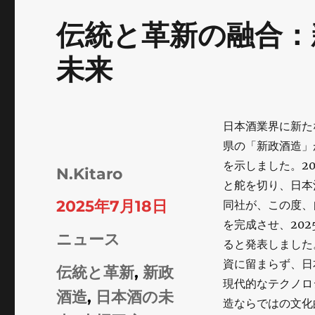
伝統と革新の融合：
未来
日本酒業界に新た
県の「新政酒造」
を示しました。2
投
N.Kitaro
と舵を切り、日本
稿
投
2025年7月18日
同社が、この度、
者
を完成させ、20
稿
カ
ニュース
ると発表しました
日:
テ
資に留まらず、日
タ
伝統と革新
,
新政
現代的なテクノロ
ゴ
グ
酒造
,
日本酒の未
造ならではの文化
リ