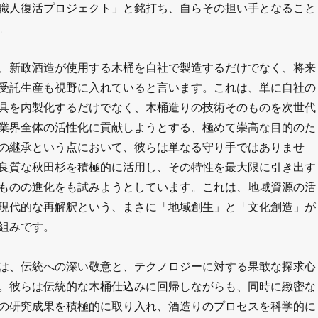
職人復活プロジェクト」と銘打ち、自らその担い手となること
。
、新政酒造が使用する木桶を自社で製造するだけでなく、将来
受託生産も視野に入れていると言います。これは、単に自社の
具を内製化するだけでなく、木桶造りの技術そのものを次世代
業界全体の活性化に貢献しようとする、極めて崇高な目的のた
の継承という点において、彼らは単なる守り手ではありませ
良質な秋田杉を積極的に活用し、その特性を最大限に引き出す
ものの進化をも試みようとしています。これは、地域資源の活
現代的な再解釈という、まさに「地域創生」と「文化創造」が
組みです。
は、伝統への深い敬意と、テクノロジーに対する果敢な探求心
。彼らは伝統的な木桶仕込みに回帰しながらも、同時に緻密な
の研究成果を積極的に取り入れ、酒造りのプロセスを科学的に