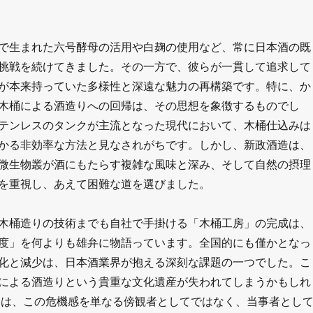
で生まれた六号酵母の活用や白麹の使用など、常に日本酒の既
挑戦を続けてきました。その一方で、彼らが一貫して追求して
が本来持っていた多様性と深遠な魅力の再構築です。特に、か
木桶による酒造りへの回帰は、その思想を象徴するものでし
テンレスのタンクが主流となった現代において、木桶仕込みは
かる非効率な方法と見なされがちです。しかし、新政酒造は、
微生物叢が酒にもたらす複雑な風味と深み、そして自然の摂理
を重視し、あえて困難な道を選びました。
木桶造りの技術までも自社で手掛ける「木桶工房」の完成は、
度」を何よりも雄弁に物語っています。全国的にも僅かとなっ
化と減少は、日本酒業界が抱える深刻な課題の一つでした。こ
による酒造りという貴重な文化遺産が失われてしまうかもしれ
造は、この危機感を単なる傍観者としてではなく、当事者とし