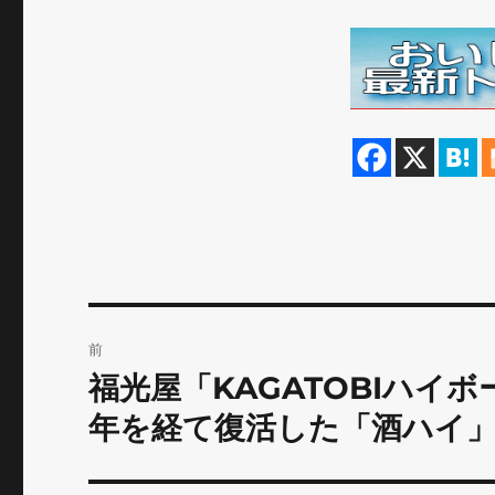
投
前
稿
福光屋「KAGATOBIハイ
前
の
ナ
年を経て復活した「酒ハイ
投
ビ
稿: