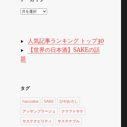
ア
ー
カ
イ
ブ
人気記事ランキング トップ30
▶
【世界の日本酒】SAKEの話
▶
題
タグ
haccoba
SAKE
ひやおろし
アッサンブラージュ
クラフトサケ
サステナビリティ
サステナブル