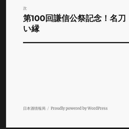
ゲ
次
ー
第100回謙信公祭記念！名
次
の
い縁
シ
投
ョ
稿:
ン
日本酒情報局
Proudly powered by WordPress