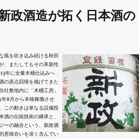
新政酒造が拓く日本酒の
な風を吹き込み続ける秋田
が、またしてもその革新性
013年に全量木桶仕込みへ
酒の原点回帰を掲げてきた
自社敷地内に「木桶工房」
25年8月から本格稼働させ
。この動きは単なる設備投
本酒の伝統技術の継承と、
ジーの融合という、新政酒
的意味合いを深く含んでい