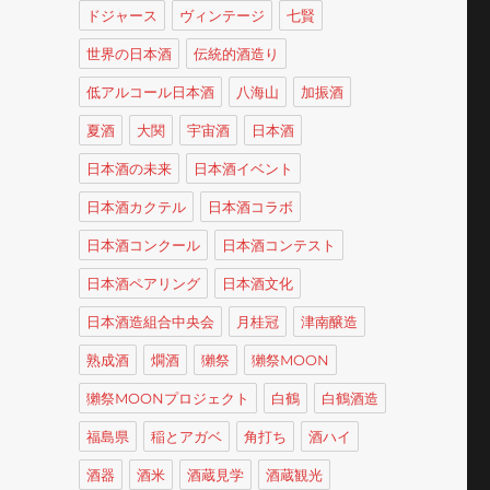
ドジャース
ヴィンテージ
七賢
世界の日本酒
伝統的酒造り
低アルコール日本酒
八海山
加振酒
夏酒
大関
宇宙酒
日本酒
日本酒の未来
日本酒イベント
日本酒カクテル
日本酒コラボ
日本酒コンクール
日本酒コンテスト
日本酒ペアリング
日本酒文化
日本酒造組合中央会
月桂冠
津南醸造
熟成酒
燗酒
獺祭
獺祭MOON
獺祭MOONプロジェクト
白鶴
白鶴酒造
福島県
稲とアガベ
角打ち
酒ハイ
酒器
酒米
酒蔵見学
酒蔵観光