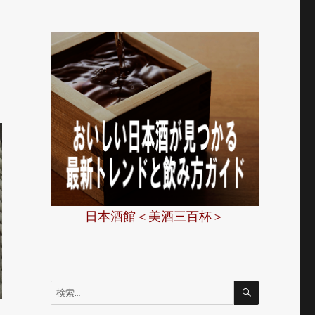
日本酒館＜美酒三百杯＞
検
検
索
索: