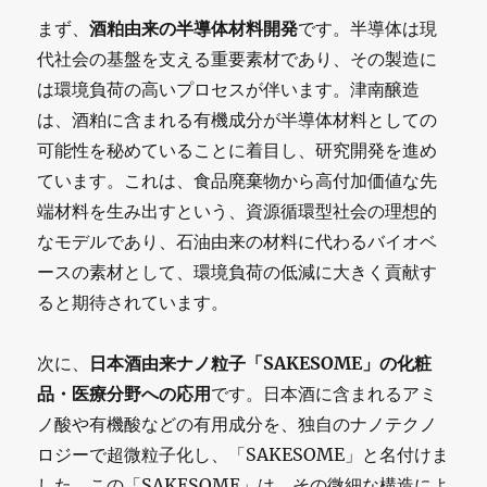
まず、
酒粕由来の半導体材料開発
です。半導体は現
代社会の基盤を支える重要素材であり、その製造に
は環境負荷の高いプロセスが伴います。津南醸造
は、酒粕に含まれる有機成分が半導体材料としての
可能性を秘めていることに着目し、研究開発を進め
ています。これは、食品廃棄物から高付加価値な先
端材料を生み出すという、資源循環型社会の理想的
なモデルであり、石油由来の材料に代わるバイオベ
ースの素材として、環境負荷の低減に大きく貢献す
ると期待されています。
次に、
日本酒由来ナノ粒子「SAKESOME」の化粧
品・医療分野への応用
です。日本酒に含まれるアミ
ノ酸や有機酸などの有用成分を、独自のナノテクノ
ロジーで超微粒子化し、「SAKESOME」と名付けま
した。この「SAKESOME」は、その微細な構造によ