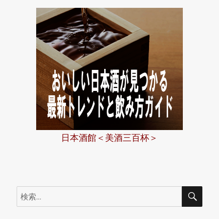
日本酒館＜美酒三百杯＞
検
検
索
索: