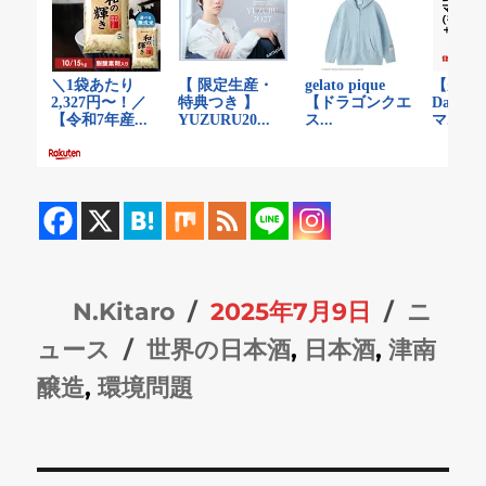
投
投
カ
N.Kitaro
2025年7月9日
ニ
稿
タ
稿
テ
ュース
世界の日本酒
,
日本酒
,
津南
者
グ
日:
ゴ
醸造
,
環境問題
リ
ー