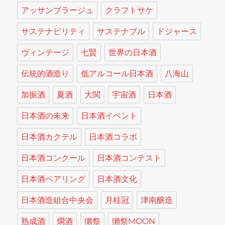
アッサンブラージュ
クラフトサケ
サステナビリティ
サステナブル
ドジャース
ヴィンテージ
七賢
世界の日本酒
伝統的酒造り
低アルコール日本酒
八海山
加振酒
夏酒
大関
宇宙酒
日本酒
日本酒の未来
日本酒イベント
日本酒カクテル
日本酒コラボ
日本酒コンクール
日本酒コンテスト
日本酒ペアリング
日本酒文化
日本酒造組合中央会
月桂冠
津南醸造
熟成酒
燗酒
獺祭
獺祭MOON