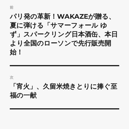
投
前
稿
パリ発の革新！WAKAZEが贈る、
前
の
夏に弾ける「サマーフォール ゆ
ナ
投
ず」スパークリング日本酒缶、本日
ビ
稿:
より全国のローソンで先行販売開
ゲ
始！
ー
シ
次
ョ
「宵火」、久留米焼きとりに捧ぐ至
次
の
福の一献
ン
投
稿: