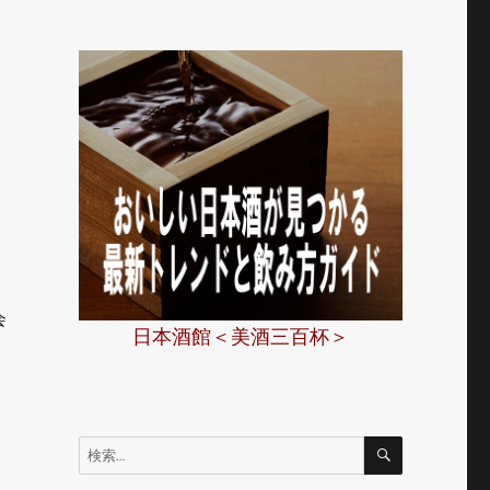
会
日本酒館＜美酒三百杯＞
検
検
索
索: