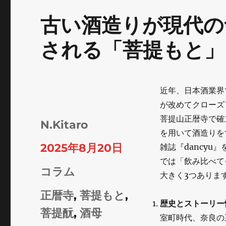
古い酒造りが現代の
される「菩提もと」
近年、日本酒業界
が改めてクローズ
菩提山正暦寺で確
投
N.Kitaro
を用いて酒造りを
稿
投
2025年8月20日
雑誌『dancy
者
では「飲み比べて
稿
カ
コラム
大きく3つありま
日:
テ
タ
正暦寺
,
菩提もと
,
歴史とストーリー
ゴ
グ
菩提酛
,
酒母
室町時代、奈良の
リ