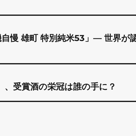
慢 雄町 特別純米53」— 世界が
5」、受賞酒の栄冠は誰の手に？