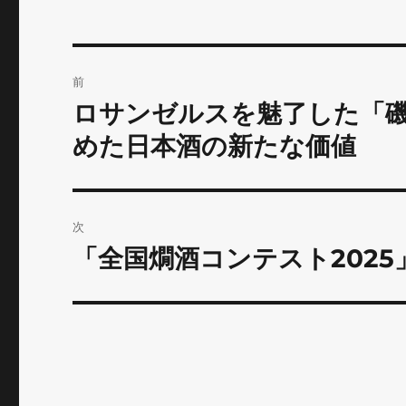
投
前
稿
ロサンゼルスを魅了した「磯自
前
の
ナ
めた日本酒の新たな価値
投
ビ
稿:
ゲ
次
ー
「全国燗酒コンテスト202
次
の
シ
投
ョ
稿:
ン