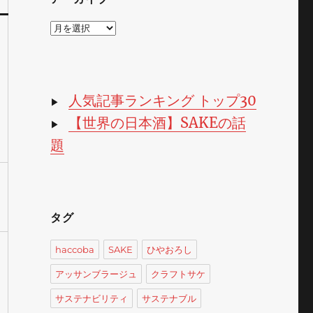
ア
ー
カ
イ
ブ
人気記事ランキング トップ30
▶
【世界の日本酒】SAKEの話
▶
題
タグ
haccoba
SAKE
ひやおろし
アッサンブラージュ
クラフトサケ
サステナビリティ
サステナブル