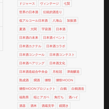
ドジャース
ヴィンテージ
七賢
世界の日本酒
伝統的酒造り
低アルコール日本酒
八海山
加振酒
夏酒
大関
宇宙酒
日本酒
日本酒の未来
日本酒イベント
日本酒カクテル
日本酒コラボ
日本酒コンクール
日本酒コンテスト
日本酒ペアリング
日本酒文化
日本酒造組合中央会
月桂冠
津南醸造
熟成酒
燗酒
獺祭
獺祭MOON
獺祭MOONプロジェクト
白鶴
白鶴酒造
福島県
稲とアガベ
角打ち
酒ハイ
酒器
酒米
酒蔵見学
鏡開き