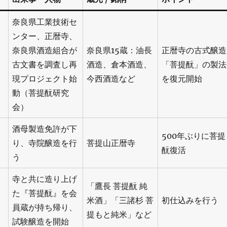
奈良県工業技術セ
ンター、正暦寺、
奈良県酒造組合が
奈良県15蔵：油長
正暦寺の古式醸造
古文書を調査し再
酒造、倉本酒造、
「菩提酛」の製法
現プロジェクト始
今西酒造など
を復元開始
動（菩提酛研究
会）
酒母製造免許が下
500年ぶりに菩提
り、寺院醸造を行
菩提山正暦寺
酛復活
う
寺と共に造り上げ
「鷹長 菩提酛 純
た『菩提酛』を会
米酒」「三諸杉 菩
初仕込みを行う
員蔵が持ち帰り、
提もと純米」など
試験醸造を開始