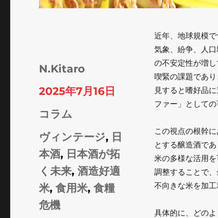
近年、地球規模で
気象、紛争、人口
の不安定性が増し
投
N.Kitaro
喫緊の課題であり
稿
投
2025年7月16日
見すると嗜好品に
者
ファー」としての
稿
カ
コラム
日:
テ
この視点の根幹に
タ
ヴィンテージ
,
日
とする醸造酒であ
ゴ
グ
本酒
,
日本酒が拓
米の多様な活用を
リ
く未来
,
酒造好適
調整することで、
ー
不向きな米を加工
米
,
食用米
,
食糧
危機
具体的に、どのよ