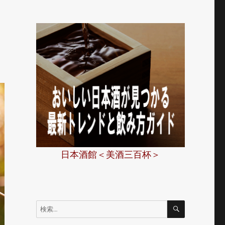
日本酒館＜美酒三百杯＞
検
検
索
索: