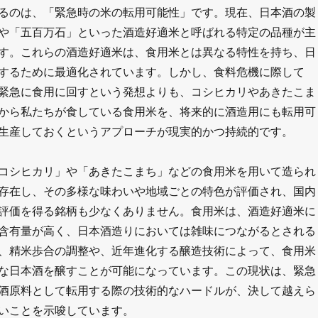
るのは、「緊急時の米の転用可能性」です。現在、日本酒の製
や「五百万石」といった酒造好適米と呼ばれる特定の品種が主
す。これらの酒造好適米は、食用米とは異なる特性を持ち、日
するために最適化されています。しかし、食料危機に際して
緊急に食用に回すという発想よりも、コシヒカリやあきたこま
から私たちが食している食用米を、将来的に酒造用にも転用可
生産しておくというアプローチが現実的かつ持続的です。
コシヒカリ」や「あきたこまち」などの食用米を用いて造られ
存在し、その多様な味わいや地域ごとの特色が評価され、国内
評価を得る銘柄も少なくありません。食用米は、酒造好適米に
含有量が高く、日本酒造りにおいては雑味につながるとされる
、精米歩合の調整や、近年進化する醸造技術によって、食用米
な日本酒を醸すことが可能になっています。この現状は、緊急
酒原料として転用する際の技術的なハードルが、決して越えら
いことを示唆しています。