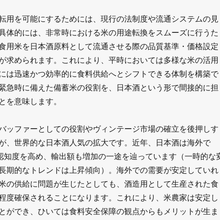
転用を可能にするためには、現行の法制度や流通システムの見
具体的には、非常時における米の用途転換をスムーズに行うた
食用米を日本酒原料として流通させる際の品質基準・価格設定
が求められます。これにより、平時においては多様な米の活用
には迅速かつ効率的に食料供給へとシフトできる体制を構築で
緊急時に備えた備蓄米の役割を、日本酒という形で間接的に担
とを意味します。
バッファーとしての役割やヴィンテージ市場の確立を後押しす
が、世界的な日本酒人気の拡大です。近年、日本酒は海外で
て認知度を高め、輸出額も増加の一途を辿っています（一時的な
長期的なトレンドは上昇傾向）。海外での需要が安定していれ
米の供給に問題が生じたとしても、酒造用として生産された食
程度確保されることになります。これにより、米農家は安定し
とができ、ひいては食料安全保障の観点からもメリットが生ま