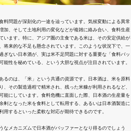
食料問題が深刻化の一途を辿っています。気候変動による異常
増加、そして土地利用の変化などが複雑に絡み合い、食料生産
ています。特に、アジア圏の主食である米は、その安定供給が
、将来的な不足も懸念されています。このような状況下で、一
過ぎない日本酒が、実は米不足問題に対する重要な「食料バッ
可能性を秘めている、という大胆な視点が注目されています。
あるのは、「米」という共通の資源です。日本酒は、米を原料
り、その製造過程で精米され、残った米糠が利用されるなど、
可能にしています。食料危機に直面した際、日本酒の生産量を
余剰となった米を食料として転用する、あるいは日本酒製造に
利用するといった柔軟な対応が期待できるのです。
うなメカニズムで日本酒がバッファーとなり得るのでしょう