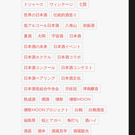
ドジャース
ヴィンテージ
七賢
世界の日本酒
伝統的酒造り
低アルコール日本酒
八海山
加振酒
夏酒
大関
宇宙酒
日本酒
日本酒の未来
日本酒イベント
日本酒カクテル
日本酒コラボ
日本酒コンクール
日本酒コンテスト
日本酒ペアリング
日本酒文化
日本酒造組合中央会
月桂冠
津南醸造
熟成酒
燗酒
獺祭
獺祭MOON
獺祭MOONプロジェクト
白鶴
白鶴酒造
福島県
稲とアガベ
角打ち
酒ハイ
酒器
酒米
酒蔵見学
酒蔵観光