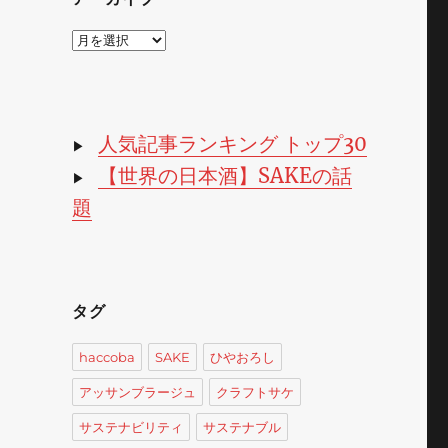
ア
ー
カ
イ
ブ
人気記事ランキング トップ30
▶
【世界の日本酒】SAKEの話
▶
題
タグ
haccoba
SAKE
ひやおろし
アッサンブラージュ
クラフトサケ
サステナビリティ
サステナブル