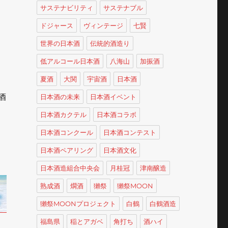
サステナビリティ
サステナブル
ドジャース
ヴィンテージ
七賢
世界の日本酒
伝統的酒造り
低アルコール日本酒
八海山
加振酒
夏酒
大関
宇宙酒
日本酒
酒
日本酒の未来
日本酒イベント
日本酒カクテル
日本酒コラボ
日本酒コンクール
日本酒コンテスト
日本酒ペアリング
日本酒文化
日本酒造組合中央会
月桂冠
津南醸造
熟成酒
燗酒
獺祭
獺祭MOON
獺祭MOONプロジェクト
白鶴
白鶴酒造
福島県
稲とアガベ
角打ち
酒ハイ