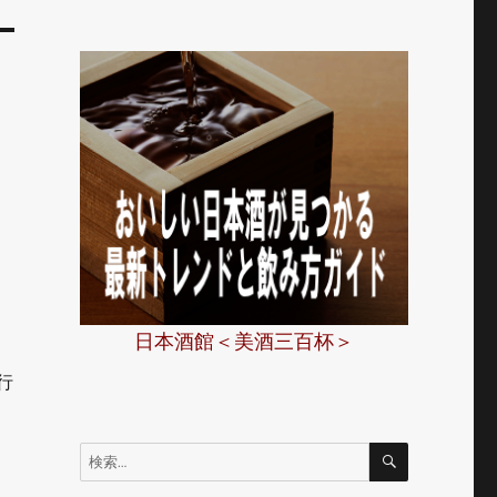
日本酒館＜美酒三百杯＞
行
検
検
索
索: