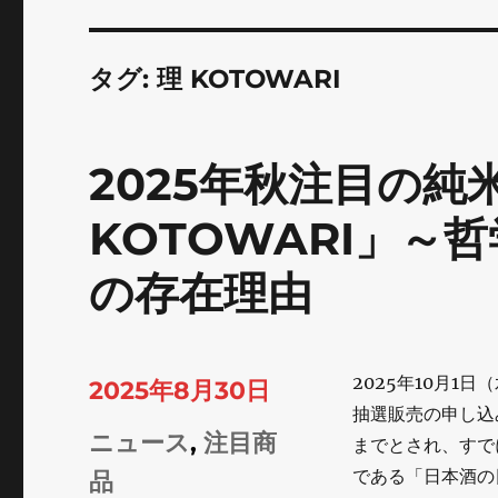
タグ:
理 KOTOWARI
2025年秋注目の純
KOTOWARI」～
の存在理由
2025年10月1
投
2025年8月30日
抽選販売の申し込
稿
カ
ニュース
,
注目商
までとされ、すで
日:
である「日本酒の
テ
品