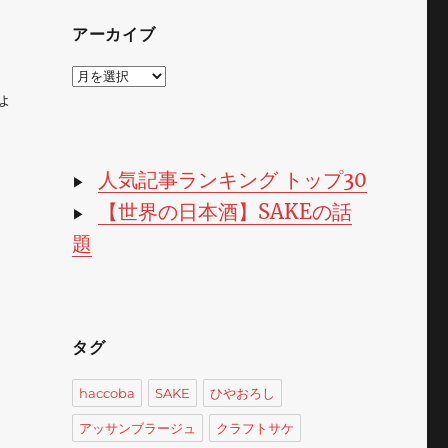
アーカイブ
ア
ー
ょ
カ
イ
ブ
人気記事ランキング トップ30
▶
【世界の日本酒】SAKEの話
▶
題
タグ
haccoba
SAKE
ひやおろし
アッサンブラージュ
クラフトサケ