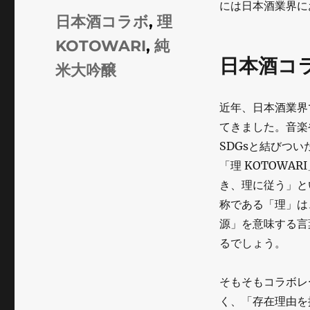
には日本酒業界に
ゴ
タ
日本酒コラボ
,
理
リ
グ
KOTOWARI
,
純
ー
日本酒コ
米大吟醸
近年、日本酒業界
てきました。音楽
SDGsと結びつ
「理 KOTOW
き、理に従う」と
称である「理」は
源」を意味する言
るでしょう。
そもそもコラボレ
く、「存在理由を