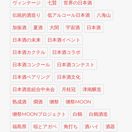
ヴィンテージ
七賢
世界の日本酒
伝統的酒造り
低アルコール日本酒
八海山
加振酒
夏酒
大関
宇宙酒
日本酒
日本酒の未来
日本酒イベント
日本酒カクテル
日本酒コラボ
日本酒コンクール
日本酒コンテスト
日本酒ペアリング
日本酒文化
日本酒造組合中央会
月桂冠
津南醸造
熟成酒
燗酒
獺祭
獺祭MOON
獺祭MOONプロジェクト
白鶴
白鶴酒造
福島県
稲とアガベ
角打ち
酒ハイ
酒器