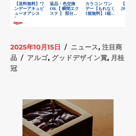
投
カ
2025年10月15日
ニュース
,
注目商
稿
タ
テ
品
アルゴ
,
グッドデザイン賞
,
月桂
日:
グ
ゴ
冠
リ
ー