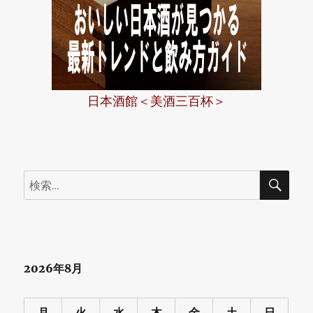
日本酒館＜美酒三百杯＞
検
検
索
索:
2026年8月
月
火
水
木
金
土
日